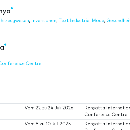
nya
ahrzeugwesen
,
Inversionen
,
Textilindustrie
,
Mode
,
Gesundhei
ya
 Conference Centre
Vom
22
zu
24 Juli 2026
Kenyatta Internatio
Conference Centre
Vom
8
zu
10 Juli 2025
Kenyatta Internatio