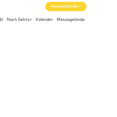
Messestände »
dt
Nach Sektor
Kalender
Messegelände