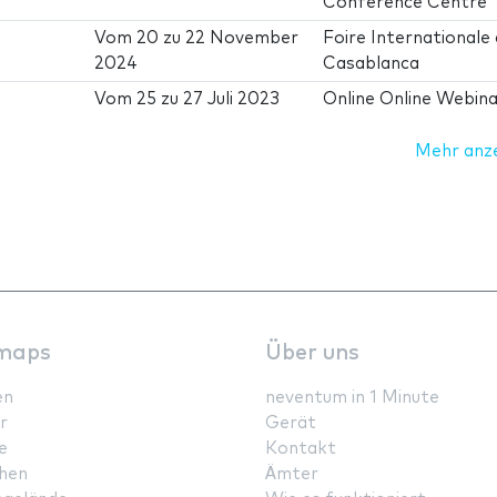
Conference Centre
Vom
20
zu
22 November
Foire Internationale
2024
Casablanca
Vom
25
zu
27 Juli 2023
Online Online Webin
Mehr anz
maps
Über uns
en
neventum in 1 Minute
r
Gerät
e
Kontakt
hen
Ämter