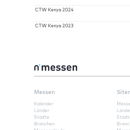
CTW Kenya 2024
CTW Kenya 2023
Messen
Site
Kalender
Mess
Länder
Lände
Städte
Städt
Branchen
Branc