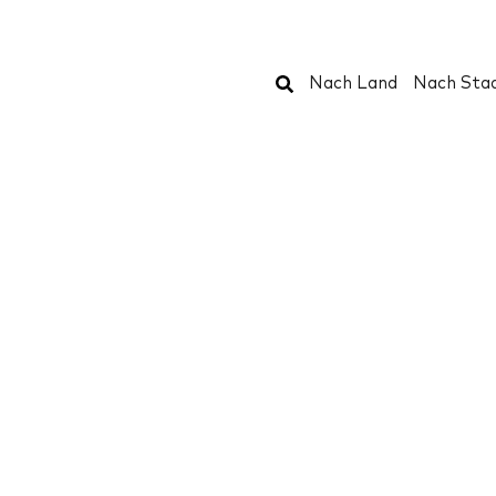
Suchen
Nach Land
Nach Sta