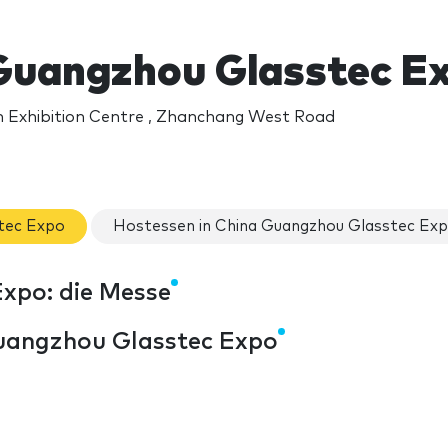
Guangzhou Glasstec E
 Exhibition Centre , Zhanchang West Road
tec Expo
Hostessen in China Guangzhou Glasstec Ex
xpo: die Messe
uangzhou Glasstec Expo