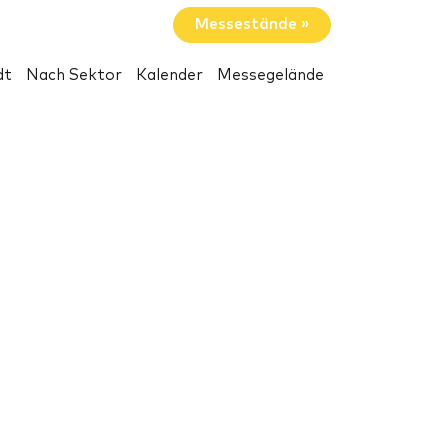
Messestände »
dt
Nach Sektor
Kalender
Messegelände