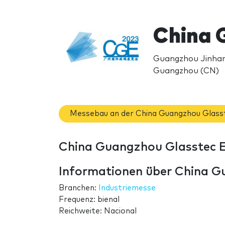
China 
Guangzhou Jinhan
Guangzhou (CN)
Messebau an der China Guangzhou Glass
China Guangzhou Glasstec E
Informationen über China G
Branchen:
Industriemesse
Frequenz: bienal
Reichweite: Nacional