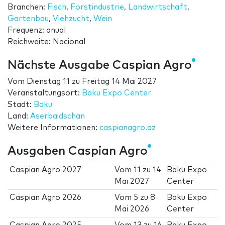
Branchen:
Fisch
,
Forstindustrie
,
Landwirtschaft
,
Gartenbau
,
Viehzucht
,
Wein
Frequenz: anual
Reichweite: Nacional
Nächste Ausgabe Caspian Agro
Vom
Dienstag 11
zu
Freitag 14 Mai 2027
Veranstaltungsort:
Baku Expo Center
Stadt:
Baku
Land:
Aserbaidschan
Weitere Informationen:
caspianagro.az
Ausgaben Caspian Agro
Caspian Agro 2027
Vom
11
zu
14
Baku Expo
Mai 2027
Center
Caspian Agro 2026
Vom
5
zu
8
Baku Expo
Mai 2026
Center