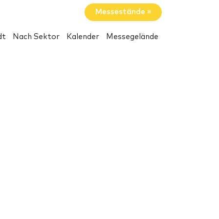
Messestände »
dt
Nach Sektor
Kalender
Messegelände