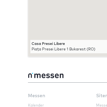
Casa Presei Libere
Piața Presei Libere 1 Bukarest (RO)
Messen
Site
Kalender
Mess