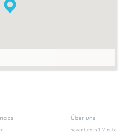
maps
Über uns
en
neventum in 1 Minute