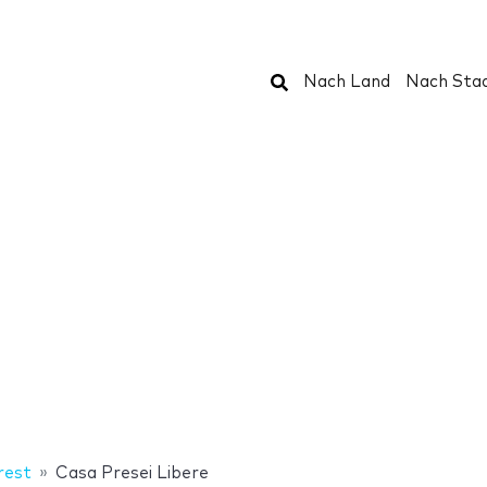
Suchen
Nach Land
Nach Sta
rest
Casa Presei Libere