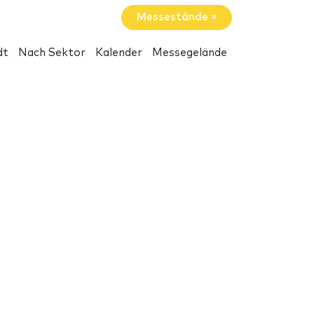
Messestände »
dt
Nach Sektor
Kalender
Messegelände