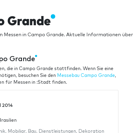
o Grande
en Messen in Campo Grande. Aktuelle Informationen übe
mpo Grande
en, die in Campo Grande stattfinden. Wenn Sie eine
nötigen, besuchen Sie den
Messebau Campo Grande
,
n für Messen in :Stadt finden.
il 2014
asilien
mik
,
Mobiliar
,
Bau
,
Dienstleistungen
,
Dekoration