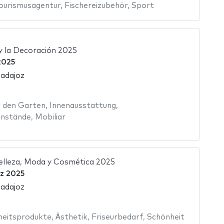
ourismusagentur
,
Fischereizubehör
,
Sport
y la Decoración 2025
 2025
Badajoz
 den Garten
,
Innenausstattung
,
enstände
,
Mobiliar
elleza, Moda y Cosmética 2025
z 2025
Badajoz
heitsprodukte
,
Ästhetik
,
Friseurbedarf
,
Schönheit