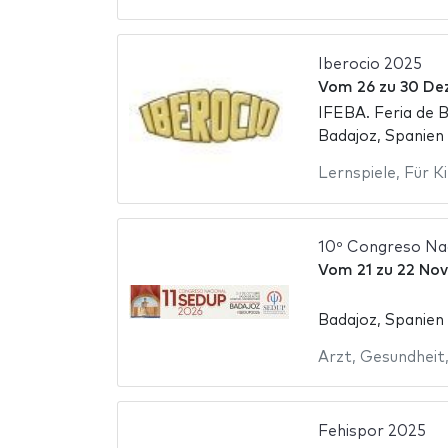
Iberocio 2025
Vom
26
zu
30 De
IFEBA. Feria de 
Badajoz, Spanien
Lernspiele
,
Für K
10º Congreso Na
Vom
21
zu
22 No
Badajoz, Spanien
Arzt
,
Gesundheit
Fehispor 2025