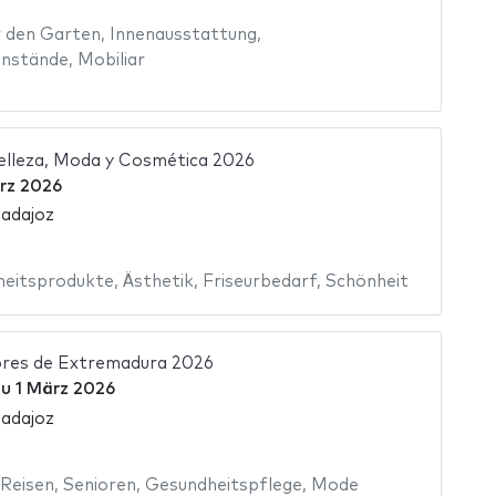
 den Garten
,
Innenausstattung
,
enstände
,
Mobiliar
elleza, Moda y Cosmética 2026
rz 2026
Badajoz
heitsprodukte
,
Ästhetik
,
Friseurbedarf
,
Schönheit
ores de Extremadura 2026
zu
1 März 2026
Badajoz
Reisen
,
Senioren
,
Gesundheitspflege
,
Mode