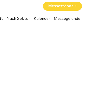
Messestände »
dt
Nach Sektor
Kalender
Messegelände