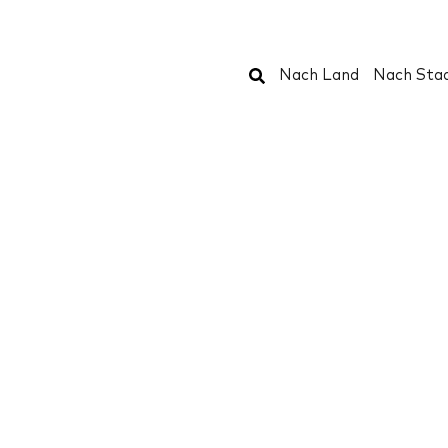
Suchen
Nach Land
Nach Sta