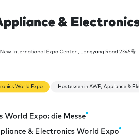
ppliance & Electronic
 New International Expo Center , Longyang Road 2345号
ronics World Expo
Hostessen in AWE, Appliance & El
s World Expo: die Messe
pliance & Electronics World Expo