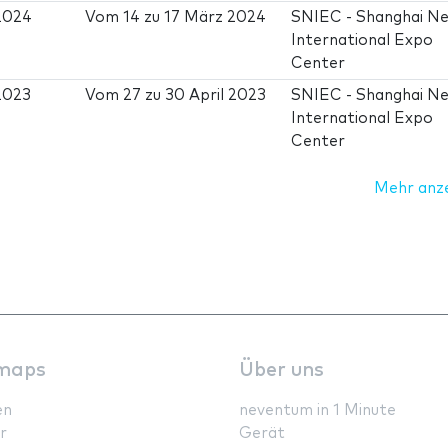
2024
Vom
14
zu
17 März 2024
SNIEC - Shanghai N
International Expo
Center
2023
Vom
27
zu
30 April 2023
SNIEC - Shanghai N
International Expo
Center
Mehr anz
maps
Über uns
en
neventum in 1 Minute
r
Gerät