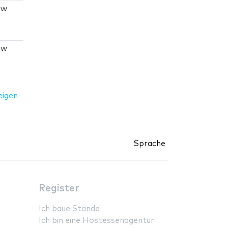
ew
ew
eigen
Sprache
Register
Ich baue Stände
Ich bin eine Hostessenagentur