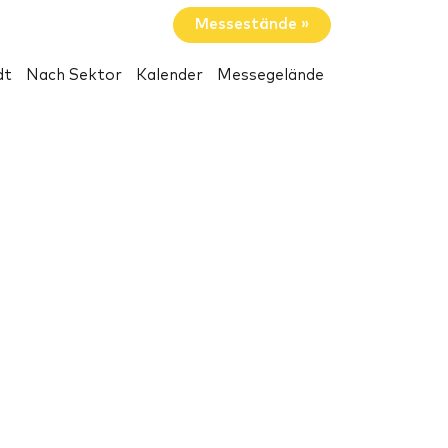
Messestände »
dt
Nach Sektor
Kalender
Messegelände