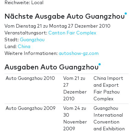
Reichweite: Local
Nächste Ausgabe Auto Guangzhou
Vom
Dienstag 21
zu
Montag 27 Dezember 2010
Veranstaltungsort:
Canton Fair Complex
Stadt:
Guangzhou
Land:
China
Weitere Informationen:
autoshow-gz.com
Ausgaben Auto Guangzhou
Auto Guangzhou 2010
Vom
21
zu
China Import
27
and Export
Dezember
Fair Pazhou
2010
Complex
Auto Guangzhou 2009
Vom
24
zu
Guangzhou
30
International
November
Convention
2009
and Exhibition