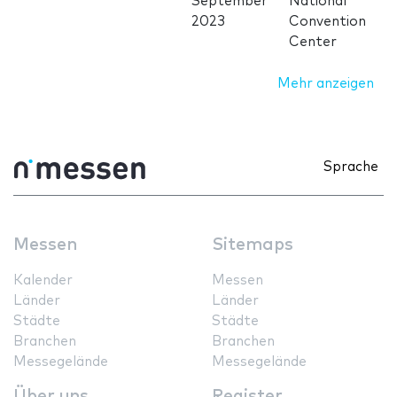
September
National
2023
Convention
Center
Mehr anzeigen
Sprache
Messen
Sitemaps
Kalender
Messen
Länder
Länder
Städte
Städte
Branchen
Branchen
Messegelände
Messegelände
Über uns
Register