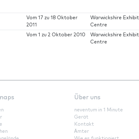
Vom
17
zu
18 Oktober
Warwickshire Exhibit
2011
Centre
Vom
1
zu
2 Oktober 2010
Warwickshire Exhibit
Centre
maps
Über uns
en
neventum in 1 Minute
r
Gerät
e
Kontakt
hen
Ämter
gelände
Wie es funktioniert