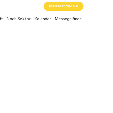
Messestände »
dt
Nach Sektor
Kalender
Messegelände