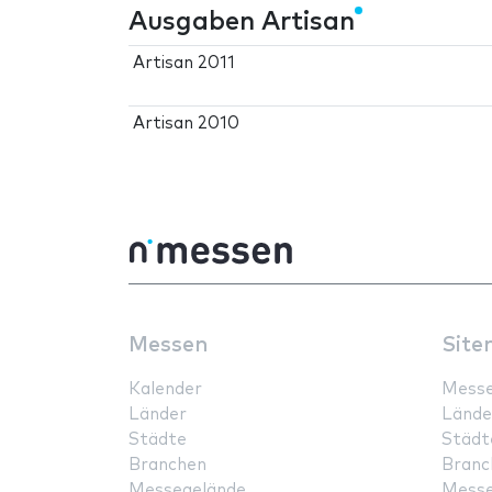
Ausgaben Artisan
Artisan 2011
Artisan 2010
Messen
Site
Kalender
Mess
Länder
Lände
Städte
Städt
Branchen
Branc
Messegelände
Messe