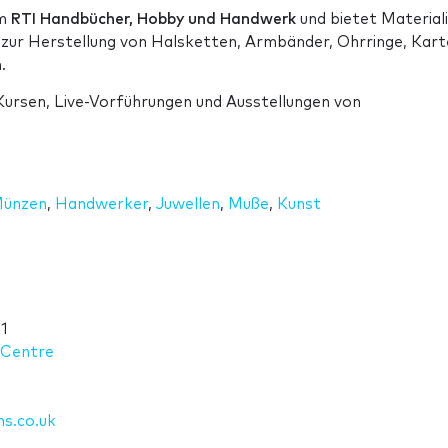
em
RTI Handbücher, Hobby und Handwerk
und bietet Material
 zur Herstellung von Halsketten, Armbänder, Ohrringe, Kart
.
Kursen, Live-Vorführungen und Ausstellungen von
Münzen
,
Handwerker
,
Juwellen
,
Muße
,
Kunst
1
 Centre
ns.co.uk