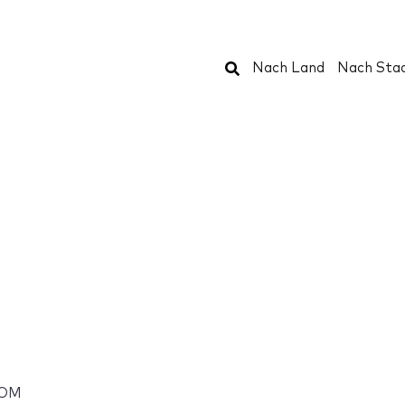
Suchen
Nach Land
Nach Sta
COM