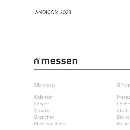
ANDICOM 2023
Messen
Site
Kalender
Mess
Länder
Lände
Städte
Städt
Branchen
Branc
Messegelände
Messe