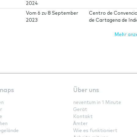
2024
Vom
6
zu
8 September
Centro de Convenci
2023
de Cartagena de Indi
Mehr anz
maps
Über uns
en
neventum in 1 Minute
r
Gerät
e
Kontakt
hen
Ämter
gelände
Wie es funktioniert