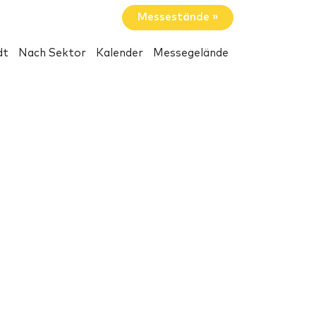
Messestände »
dt
Nach Sektor
Kalender
Messegelände