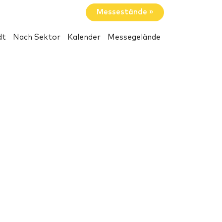
Messestände »
dt
Nach Sektor
Kalender
Messegelände