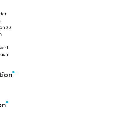
 der
ei
on zu
n
iert
Raum
tion
on