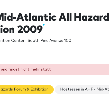
Mid-Atlantic All Hazar
tion 2009
tion Center , South Pine Avenue 100
und findet nicht mehr statt
Hazards Forum & Exhibition
Hostessen in AHF - Mid-Atl