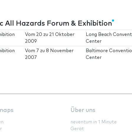
m
 All Hazards Forum & Exhibition
ibition
Vom
20
zu
21 Oktober
Long Beach Convent
2009
Center
ibition
Vom
7
zu
8 November
Baltimore Conventi
2007
Center
maps
Über uns
en
neventum in 1 Minute
r
Gerät