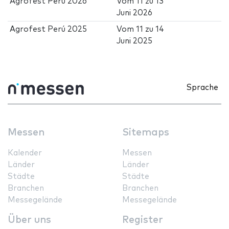
Agrofest Perú 2026
Vom
11
zu
13
Juni 2026
Agrofest Perú 2025
Vom
11
zu
14
Juni 2025
Sprache
Messen
Sitemaps
Kalender
Messen
Länder
Länder
Städte
Städte
Branchen
Branchen
Messegelände
Messegelände
Über uns
Register