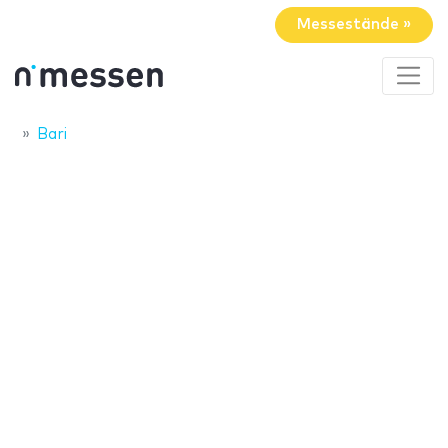
Messestände »
Bari