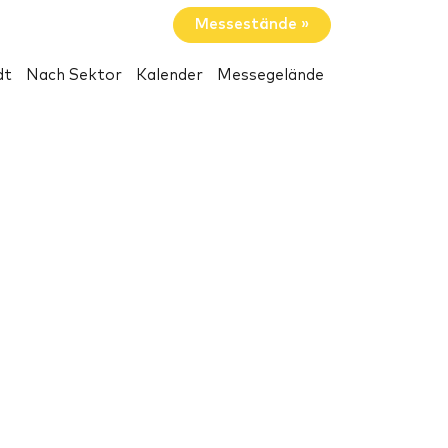
Messestände »
dt
Nach Sektor
Kalender
Messegelände