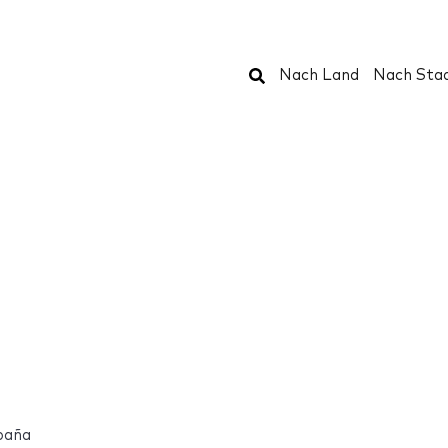
Suchen
Nach Land
Nach Sta
paña