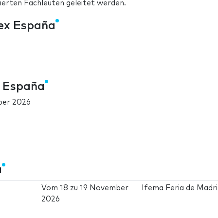
sierten Fachleuten geleitet werden.
ex España
 España
ber 2026
a
Vom
18
zu
19 November
Ifema Feria de Madr
2026