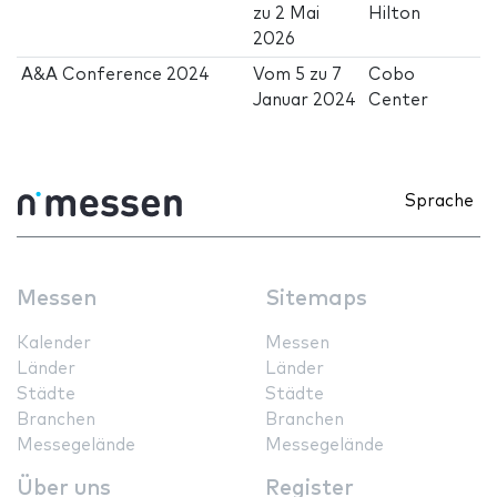
zu
2 Mai
Hilton
2026
A&A Conference 2024
Vom
5
zu
7
Cobo
Januar 2024
Center
Sprache
Messen
Sitemaps
Kalender
Messen
Länder
Länder
Städte
Städte
Branchen
Branchen
Messegelände
Messegelände
Über uns
Register