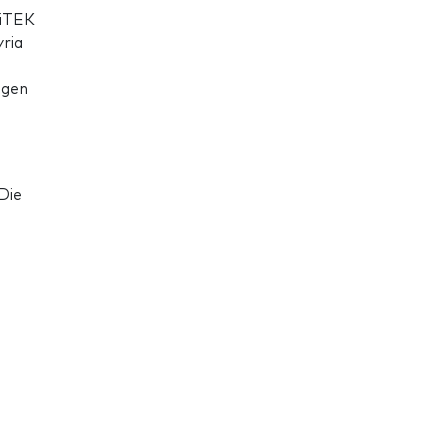
riTEK
yria
igen
Die