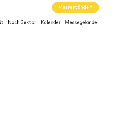
Messestände »
dt
Nach Sektor
Kalender
Messegelände