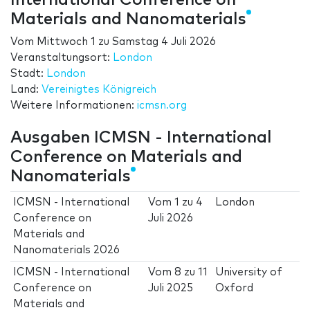
International Conference on
Materials and Nanomaterials
Vom
Mittwoch 1
zu
Samstag 4 Juli 2026
Veranstaltungsort:
London
Stadt:
London
Land:
Vereinigtes Königreich
Weitere Informationen:
icmsn.org
Ausgaben ICMSN - International
Conference on Materials and
Nanomaterials
ICMSN - International
Vom
1
zu
4
London
Conference on
Juli 2026
Materials and
Nanomaterials 2026
ICMSN - International
Vom
8
zu
11
University of
Conference on
Juli 2025
Oxford
Materials and