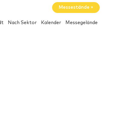
Messestände »
dt
Nach Sektor
Kalender
Messegelände