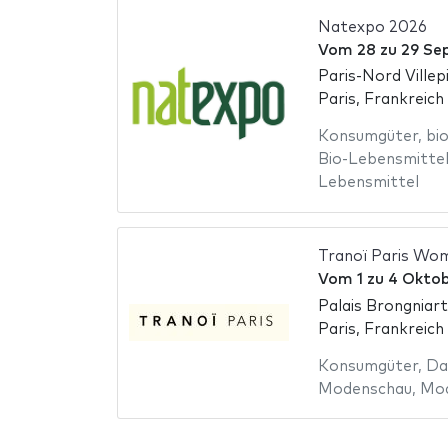
Natexpo 2026
Vom
28
zu
29 Se
Paris-Nord Villep
Paris, Frankreich
Konsumgüter
,
bi
Bio-Lebensmitte
Lebensmittel
Tranoï Paris Wo
Vom
1
zu
4 Oktob
Palais Brongniart
Paris, Frankreich
Konsumgüter
,
Da
Modenschau
,
Mo