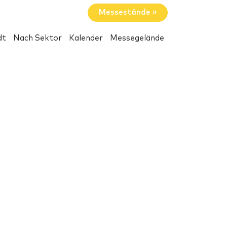
Messestände »
dt
Nach Sektor
Kalender
Messegelände