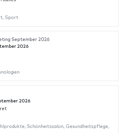
st
,
Sport
eting September 2026
ptember 2026
hnologien
ptember 2026
ret
hlprodukte
,
Schönheitssalon
,
Gesundheitspflege
,