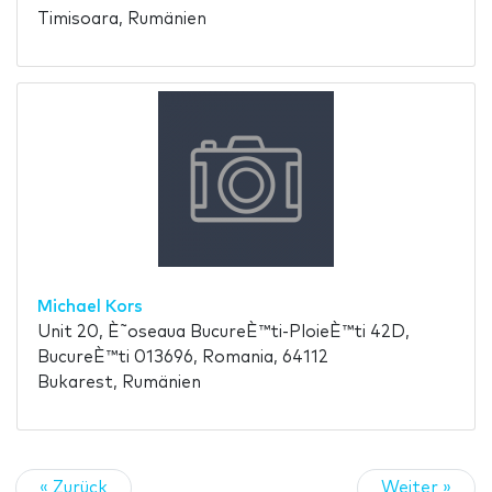
Timisoara, Rumänien
Michael Kors
Unit 20, È˜oseaua BucureÈ™ti-PloieÈ™ti 42D,
BucureÈ™ti 013696, Romania, 64112
Bukarest, Rumänien
« Zurück
Weiter »