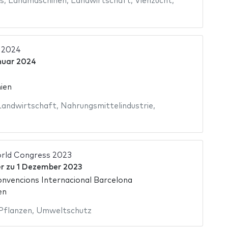
s
,
Landmaschinen
,
Landwirtschaft
,
Viehzucht
,
 2024
nuar 2024
ien
Landwirtschaft
,
Nahrungsmittelindustrie
,
orld Congress 2023
r
zu
1 Dezember 2023
nvencions Internacional Barcelona
en
Pflanzen
,
Umweltschutz