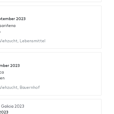
ptember 2023
 sariñena
n
Viehzucht
,
Lebensmittel
mber 2023
ca
ien
Viehzucht
,
Bauernhof
Galicia 2023
 2023