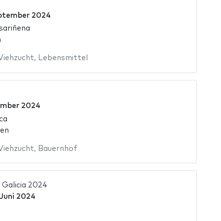
ptember 2024
 sariñena
n
Viehzucht
,
Lebensmittel
ember 2024
ca
ien
Viehzucht
,
Bauernhof
Galicia 2024
 Juni 2024