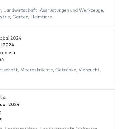
r
,
Landwirtschaft
,
Ausrüstungen und Werkzeuge
,
strie
,
Garten
,
Heimtiere
obal 2024
il 2024
ran Via
en
rtschaft
,
Meeresfrüchte
,
Getränke
,
Viehzucht
,
024
ruar 2024
a
n