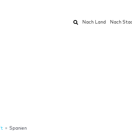
Suchen
Nach Land
Nach Sta
ft
Spanien