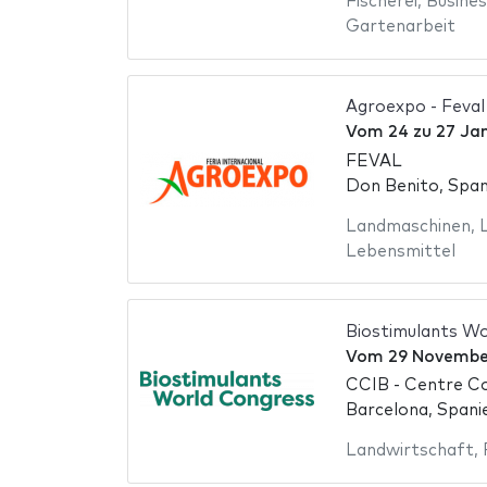
Fischerei
,
Busines
Gartenarbeit
Agroexpo - Feval
Vom
24
zu
27 Ja
FEVAL
Don Benito, Span
Landmaschinen
,
Lebensmittel
Biostimulants W
Vom
29 Novembe
CCIB - Centre Co
Barcelona, Spani
Landwirtschaft
,