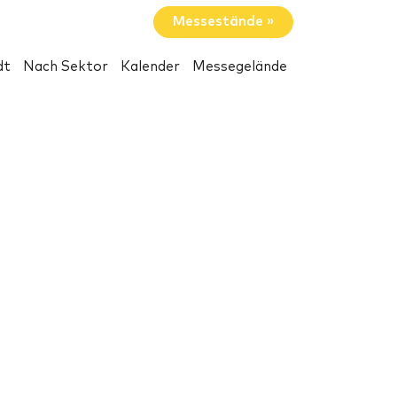
Messestände »
dt
Nach Sektor
Kalender
Messegelände