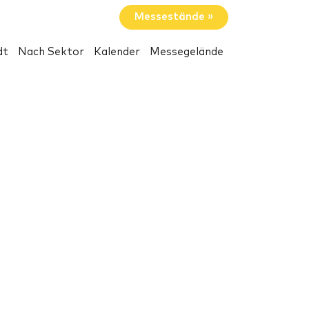
Messestände »
dt
Nach Sektor
Kalender
Messegelände