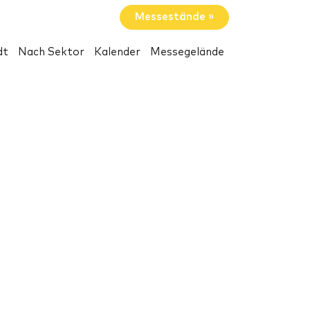
Messestände »
dt
Nach Sektor
Kalender
Messegelände