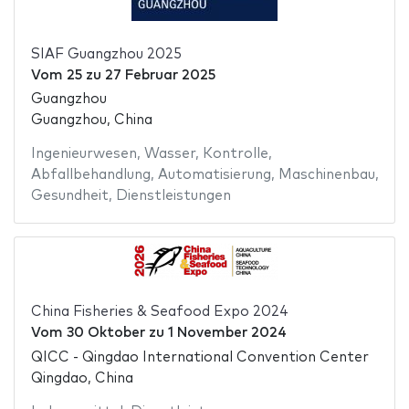
SIAF Guangzhou 2025
Vom
25
zu
27 Februar 2025
Guangzhou
Guangzhou, China
Ingenieurwesen
,
Wasser
,
Kontrolle
,
Abfallbehandlung
,
Automatisierung
,
Maschinenbau
,
Gesundheit
,
Dienstleistungen
China Fisheries & Seafood Expo 2024
Vom
30 Oktober
zu
1 November 2024
QICC - Qingdao International Convention Center
Qingdao, China