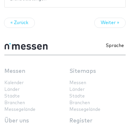
« Zurück
Weiter »
Sprache
Messen
Sitemaps
Kalender
Messen
Länder
Länder
Städte
Städte
Branchen
Branchen
Messegelände
Messegelände
Über uns
Register