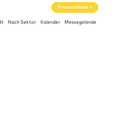
Messestände »
dt
Nach Sektor
Kalender
Messegelände